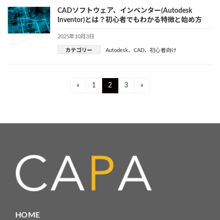
CADソフトウェア、インベンター(Autodesk
Inventor)とは？初心者でもわかる特徴と始め方
2025年10月3日
カテゴリー
Autodesk
、
CAD
、
初心者向け
投
Page
Page
Page
«
1
2
3
»
稿
ナ
ビ
ゲ
ー
シ
ョ
HOME
ン