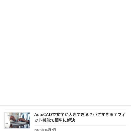
かりやすく解説
2025年10月8日
カテゴリー
点群
、
開発知識
設備設計における3Dモデル入門｜2D図面との違
いと基本メリットを解説
2025年10月8日
カテゴリー
3D CAD
、
設備設計
AutoCAD初心者向け｜ブロック編集の基本とわか
りやすい操作手順
2025年10月7日
カテゴリー
AutoCAD
、
初心者向け
AutoCADで文字が大きすぎる？小さすぎる？フィ
ット機能で簡単に解決
2025年10月7日