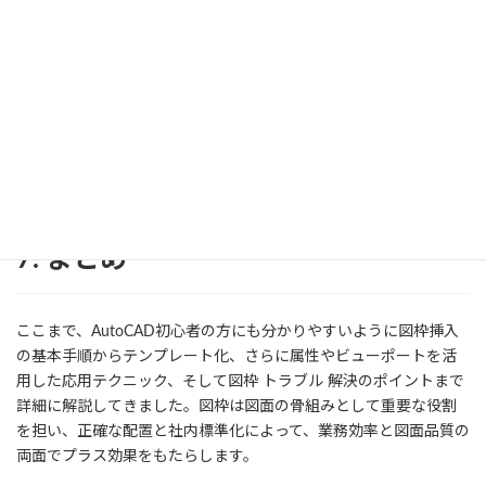
あります。こういう場合は図枠 ダウンロード元の仕様を確認し、
バージョンや言語設定を合わせるか、テキストスタイルを個別に
再設定する方法を取りましょう。
文字化け フォント崩れ 解決の最短ルートは、社内で推奨フォント
を定め、テンプレート化して全員がそこから作業を始めるように
することです。
7. まとめ
ここまで、AutoCAD初心者の方にも分かりやすいように図枠挿入
の基本手順からテンプレート化、さらに属性やビューポートを活
用した応用テクニック、そして図枠 トラブル 解決のポイントまで
詳細に解説してきました。図枠は図面の骨組みとして重要な役割
を担い、正確な配置と社内標準化によって、業務効率と図面品質の
両面でプラス効果をもたらします。