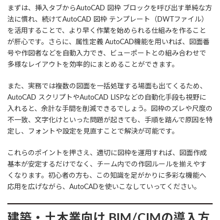
まずは、挿入タブからAutoCAD 図枠 ブロックを呼び出す単純な方
法に慣れ、続けてAutoCAD 図枠 テンプレート（DWTファイル）
を活用することで、より早く作業を始められる仕組みを作ること
が肝心です。さらに、属性定義 AutoCAD機能を用いれば、図面番
号や作図者などを自動入力でき、ビューポートとの組み合わせで
多様なレイアウトを効率的にまとめることができます。
また、実務では複数の図面を一括処理する場面も出てくるため、
AutoCAD スクリプトやAutoCAD LISPなどの自動化手段も視野に
入れると、余計な手間を削減できるでしょう。図枠のズレや尺度の
不一致、文字化けといった問題が起きても、手順を踏んで原因を特
定し、フォントや設定を見直すことで解決が可能です。
これらのポイントを押さえ、適切に図枠を運用すれば、図面作成
基本が安定するだけでなく、チーム内での作図ルールを揃えやす
くなります。初心者の方も、この知識を足がかりに多彩な機能へ
応用を広げながら、AutoCADを使いこなしていってください。
建築・土木業向け
BIM/CIMの導入方