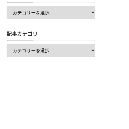
カ
テ
ゴ
リ
記事カテゴリ
一
覧
記
事
カ
テ
ゴ
リ