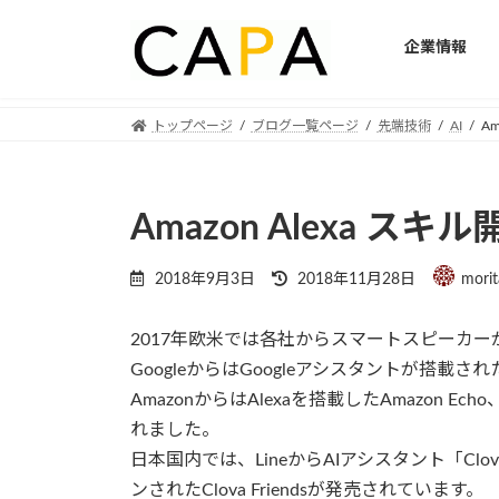
企業情報
Skip
Skip
トップページ
ブログ一覧ページ
先端技術
AI
A
to
to
the
the
content
Navigation
Amazon Alexa 
Last
2018年9月3日
2018年11月28日
morit
updated
:
2017年欧米では各社からスマートスピーカ
GoogleからはGoogleアシスタントが搭載されたG
AmazonからはAlexaを搭載したAmazon Echo
れました。
日本国内では、LineからAIアシスタント「Clov
ンされたClova Friendsが発売されています。