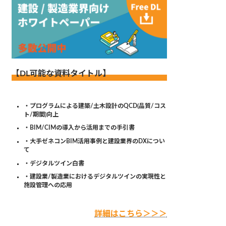
【DL可能な資料タイトル】
・プログラムによる建築/土木設計のQCD(品質/コス
ト/期間)向上
・BIM/CIMの導入から活用までの手引書
・大手ゼネコンBIM活用事例と建設業界のDXについ
て
・デジタルツイン白書
・建設業/製造業におけるデジタルツインの実現性と
施設管理への応用
詳細はこちら＞＞＞