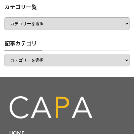
カテゴリ一覧
カ
テ
ゴ
リ
一
記事カテゴリ
覧
記
事
カ
テ
ゴ
リ
HOME