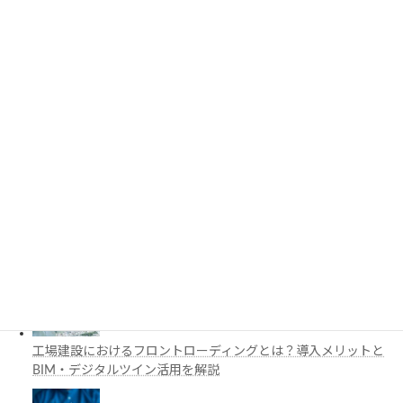
要ライブラリを解説
3D都市モデルは土木設計にどう活用できる？PLATEAUの特徴
と活用例を解説
施工管理で注目の空間コンピューティングとは？BIM・Apple
Vision Proの活用例を解説
工場建設におけるフロントローディングとは？導入メリットと
BIM・デジタルツイン活用を解説