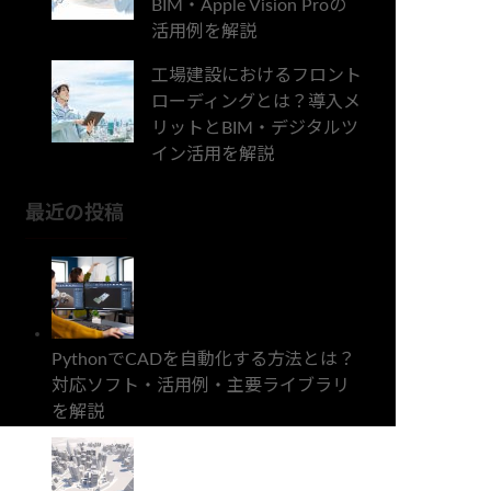
BIM・Apple Vision Proの
活用例を解説
工場建設におけるフロント
ローディングとは？導入メ
リットとBIM・デジタルツ
イン活用を解説
最近の投稿
PythonでCADを自動化する方法とは？
対応ソフト・活用例・主要ライブラリ
を解説