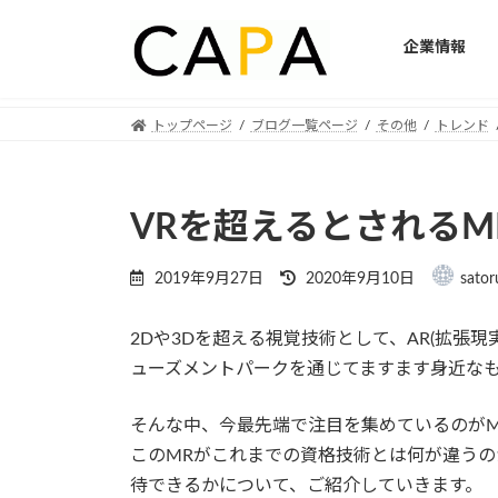
企業情報
Skip
Skip
トップページ
ブログ一覧ページ
その他
トレンド
to
to
the
the
content
Navigation
VRを超えるとされるMR (M
Last
2019年9月27日
2020年9月10日
sator
updated
:
2Dや3Dを超える視覚技術として、AR(拡張現
ューズメントパークを通じてますます身近な
そんな中、今最先端で注目を集めているのがMR(M
このMRがこれまでの資格技術とは何が違う
待できるかについて、ご紹介していきます。