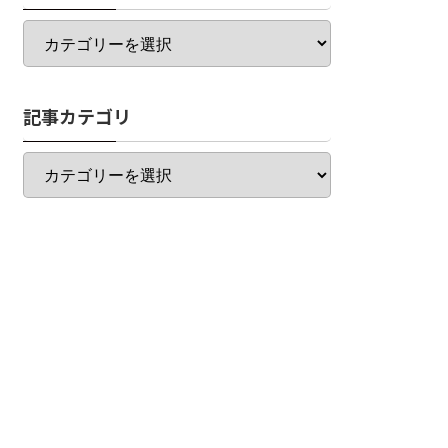
カ
テ
ゴ
リ
記事カテゴリ
一
覧
記
事
カ
テ
ゴ
リ