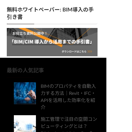
無料ホワイトペーパー: BIM導入の手
引き書
最新の人気記事
BIMのプロパティを自動入
力する方法｜Revit・IFC・
APIを活用した効率化を紹
介
施工管理で注目の空間コン
ピューティングとは？