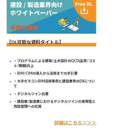
【DL可能な資料タイトル】
・プログラムによる建築/土木設計のQCD(品質/コス
ト/期間)向上
・BIM/CIMの導入から活用までの手引書
・大手ゼネコンBIM活用事例と建設業界のDXについ
て
・デジタルツイン白書
・建設業/製造業におけるデジタルツインの実現性と
施設管理への応用
詳細はこちら＞＞＞