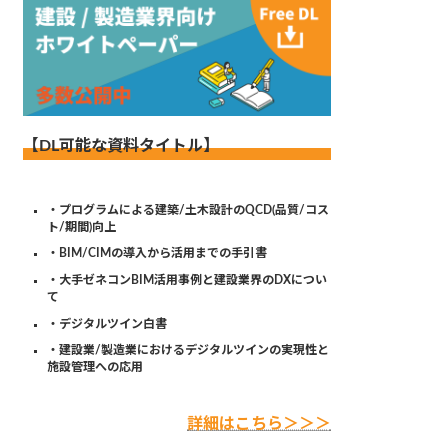
【DL可能な資料タイトル】
・プログラムによる建築/土木設計のQCD(品質/コス
ト/期間)向上
・BIM/CIMの導入から活用までの手引書
・大手ゼネコンBIM活用事例と建設業界のDXについ
て
・デジタルツイン白書
・建設業/製造業におけるデジタルツインの実現性と
施設管理への応用
詳細はこちら＞＞＞