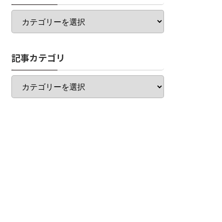
カ
テ
ゴ
リ
記事カテゴリ
一
覧
記
事
カ
テ
ゴ
リ