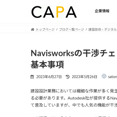
企業情報
Skip
Skip
トップページ
ブログ一覧ページ
建設技術・デジタル
to
to
the
the
content
Navigation
Navisworksの干
基本事項
Last
2023年6月27日
2023年5月26日
sator
updated
:
建設設計業務においては繊細な作業が多く発
る必要があります。Autodesk社が提供するN
て普及していますが、中でも人気の機能が干