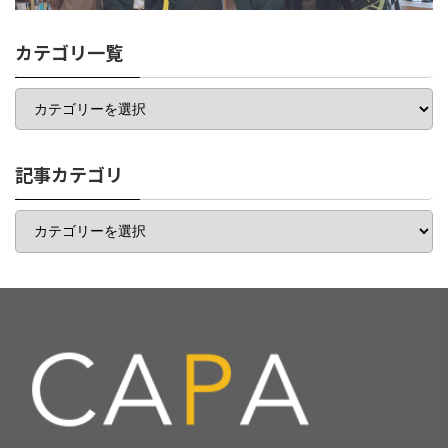
カテゴリ一覧
カ
テ
ゴ
リ
一
記事カテゴリ
覧
記
事
カ
テ
ゴ
リ