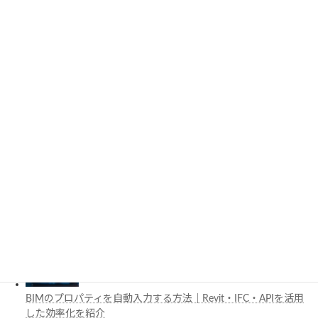
3D都市モデルは土木設計にどう活用できる？PLATEAUの特徴
と活用例を解説
施工管理で注目の空間コンピューティングとは？BIM・Apple
Vision Proの活用例を解説
工場建設におけるフロントローディングとは？導入メリットと
BIM・デジタルツイン活用を解説
BIMのプロパティを自動入力する方法｜Revit・IFC・APIを活用
した効率化を紹介