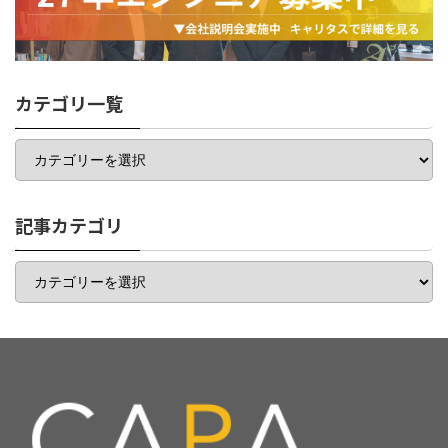
カテゴリ一覧
カ
テ
ゴ
リ
一
記事カテゴリ
覧
記
事
カ
テ
ゴ
リ