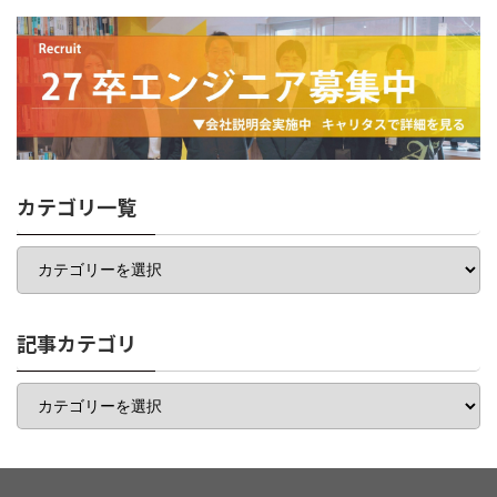
カテゴリ一覧
カ
テ
ゴ
リ
一
記事カテゴリ
覧
記
事
カ
テ
ゴ