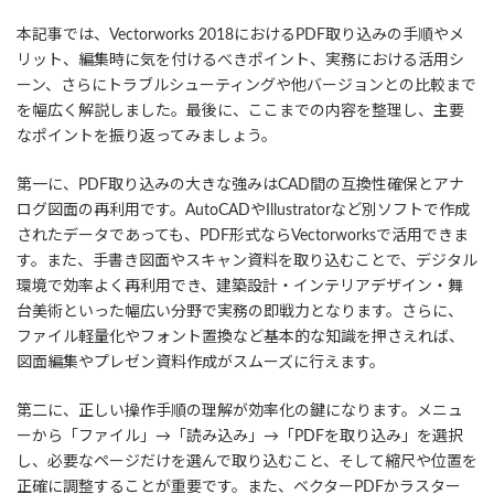
本記事では、Vectorworks 2018におけるPDF取り込みの手順やメ
リット、編集時に気を付けるべきポイント、実務における活用シ
ーン、さらにトラブルシューティングや他バージョンとの比較まで
を幅広く解説しました。最後に、ここまでの内容を整理し、主要
なポイントを振り返ってみましょう。
第一に、PDF取り込みの大きな強みはCAD間の互換性確保とアナ
ログ図面の再利用です。AutoCADやIllustratorなど別ソフトで作成
されたデータであっても、PDF形式ならVectorworksで活用できま
す。また、手書き図面やスキャン資料を取り込むことで、デジタル
環境で効率よく再利用でき、建築設計・インテリアデザイン・舞
台美術といった幅広い分野で実務の即戦力となります。さらに、
ファイル軽量化やフォント置換など基本的な知識を押さえれば、
図面編集やプレゼン資料作成がスムーズに行えます。
第二に、正しい操作手順の理解が効率化の鍵になります。メニュ
ーから「ファイル」→「読み込み」→「PDFを取り込み」を選択
し、必要なページだけを選んで取り込むこと、そして縮尺や位置を
正確に調整することが重要です。また、ベクターPDFかラスター