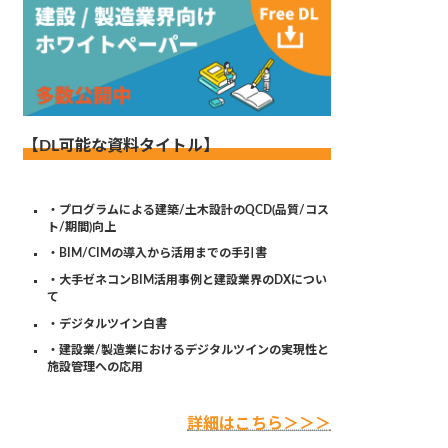
【DL可能な資料タイトル】
・プログラムによる建築/土木設計のQCD(品質/コス
ト/期間)向上
・BIM/CIMの導入から活用までの手引書
・大手ゼネコンBIM活用事例と建設業界のDXについ
て
・デジタルツイン白書
・建設業/製造業におけるデジタルツインの実現性と
施設管理への応用
詳細はこちら＞＞＞