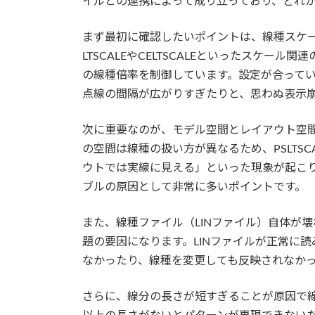
イルとの連携によって成り立っており、どれ
まず最初に確認したいポイントは、線種スケール
LTSCALEやCELTSCALEといったスケ
の線種倍率を制御しています。設定が合って
点線の間隔が広がりすぎたりと、思わぬ表示
次に重要なのが、モデル空間とレイアウト空
の空間は線種の扱い方が異なるため、PSLTS
ウトでは実線に見える」といった現象が起こ
ブルの原因として非常に多いポイントです。
また、線種ファイル（LINファイル）自体が
題の要因になります。LINファイルが正常に
なかったり、線種を変更しても反映されなか
さらに、線分の長さが短すぎることが原因で