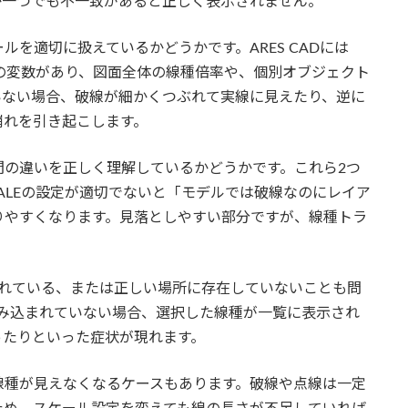
か一つでも不一致があると正しく表示されません。
を適切に扱えているかどうかです。ARES CADには
ール関連の変数があり、図面全体の線種倍率や、個別オブジェクト
いない場合、破線が細かくつぶれて実線に見えたり、逆に
崩れを引き起こします。
間の違いを正しく理解しているかどうかです。これら2つ
CALEの設定が適切でないと「モデルでは破線なのにレイア
りやすくなります。見落としやすい部分ですが、線種トラ
壊れている、または正しい場所に存在していないことも問
読み込まれていない場合、選択した線種が一覧に表示され
ったりといった症状が現れます。
線種が見えなくなるケースもあります。破線や点線は一定