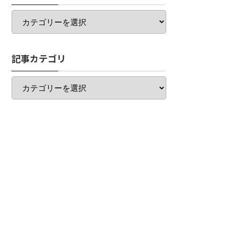
カ
テ
ゴ
リ
記事カテゴリ
一
覧
記
事
カ
テ
ゴ
リ