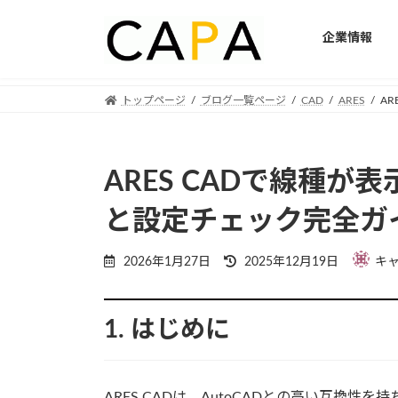
企業情報
Skip
Skip
トップページ
ブログ一覧ページ
CAD
ARES
A
to
to
the
the
content
Navigation
ARES CADで線種
と設定チェック完全ガ
Last
2026年1月27日
2025年12月19日
キ
updated
:
1. はじめに
ARES CADは、AutoCADとの高い互換