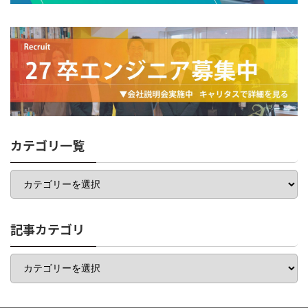
カテゴリ一覧
カ
テ
ゴ
リ
一
記事カテゴリ
覧
記
事
カ
テ