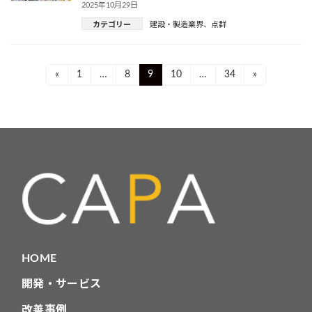
2025年10月29日
カテゴリー
建設・製造業界
、
点群
投
Page
Page
Page
Page
Page
«
1
…
8
9
10
…
34
»
稿
ナ
ビ
ゲ
ー
シ
ョ
HOME
ン
開発・サービス
改善事例