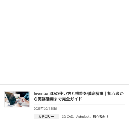
カテゴリー
Autodesk
、
Inventor
BricsCAD 基本操作ガイド｜初心者が最初に覚える
使い方と操作手順
2025年10月31日
カテゴリー
BricsCAD
、
初心者向け
、
開発知識
Inventor 日本語対応ガイド｜設定・マニュアル・
入力トラブル完全まとめ
2025年10月31日
カテゴリー
Autodesk
、
Inventor
、
初心者向け
Inventor 3Dの使い方と機能を徹底解説｜初心者か
ら実務活用まで完全ガイド
2025年10月30日
カテゴリー
3D CAD
、
Autodesk
、
初心者向け