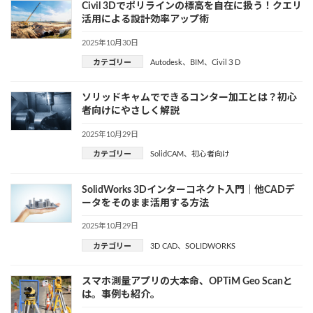
Civil 3Dでポリラインの標高を自在に扱う！クエリ
活用による設計効率アップ術
2025年10月30日
カテゴリー
Autodesk
、
BIM
、
Civil３D
ソリッドキャムでできるコンター加工とは？初心
者向けにやさしく解説
2025年10月29日
カテゴリー
SolidCAM
、
初心者向け
SolidWorks 3Dインターコネクト入門｜他CADデ
ータをそのまま活用する方法
2025年10月29日
カテゴリー
3D CAD
、
SOLIDWORKS
スマホ測量アプリの大本命、OPTiM Geo Scanと
は。事例も紹介。