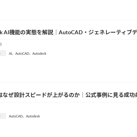
desk AI機能の実態を解説｜AutoCAD・ジェネレーテ
日
ー
AI
、
AutoCAD
、
Autodesk
t3dはなぜ設計スピードが上がるのか｜公式事例に見る成功
ー
AutoCAD
、
Autodesk