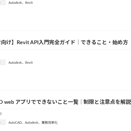
ー
Autodesk
、
Revit
向け】Revit API入門完全ガイド｜できること・始め方
ー
Autodesk
、
Revit
CAD web アプリでできないこと一覧｜制限と注意点を解説
日
ー
AutoCAD
、
Autodesk
、
業務効率化