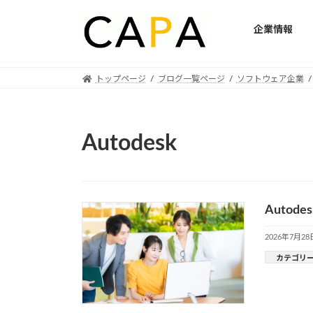
企業情報
Skip
Skip
トップページ
ブログ一覧ページ
ソフトウェア企業
to
to
the
the
content
Navigation
Autodesk
Auto
2026年7月28
カテゴリ