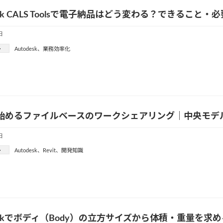
desk CALS Toolsで電子納品はどう変わる？できるこ
日
ー
Autodesk
、
業務効率化
tで始めるファイルベースのワークシェアリング｜中央モ
日
ー
Autodesk
、
Revit
、
開発知識
deskでボディ（Body）の立方サイズから体積・重量を求