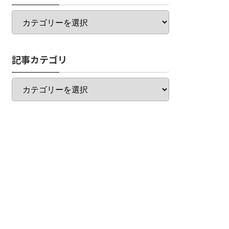
カ
テ
ゴ
リ
記事カテゴリ
一
覧
記
事
カ
テ
ゴ
リ