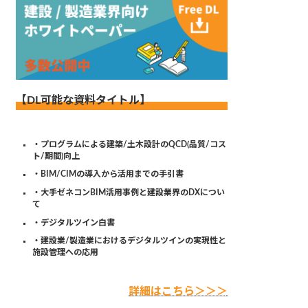
【DL可能な資料タイトル】
・プログラムによる建築/土木設計のQCD(品質/コス
ト/期間)向上
・BIM/CIMの導入から活用までの手引書
・大手ゼネコンBIM活用事例と建設業界のDXについ
て
・デジタルツイン白書
・建設業/製造業におけるデジタルツインの実現性と
施設管理への応用
詳細はこちら＞＞＞