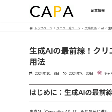
企業情報
Skip
Skip
トップページ
ブログ一覧ページ
先端技術
AI
生
to
to
the
the
content
Navigation
生成AIの最前線！ク
用法
Last
2024年10月8日
2024年9月30日
キャ
updated
:
はじめに：生成AIの最前
生成AI（Generative AI）は、近年急