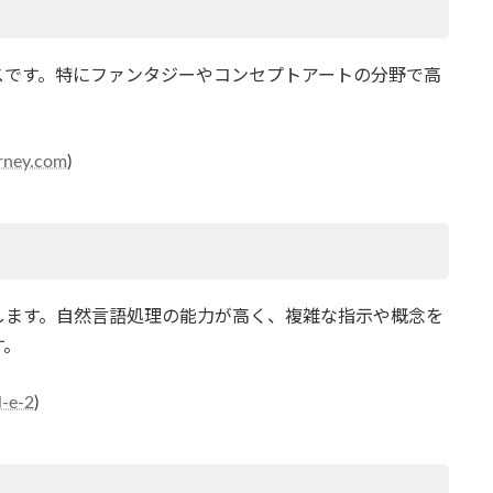
）
スです。特にファンタジーやコンセプトアートの分野で高
rney.com
)
します。自然言語処理の能力が高く、複雑な指示や概念を
す。
l-e-2
)