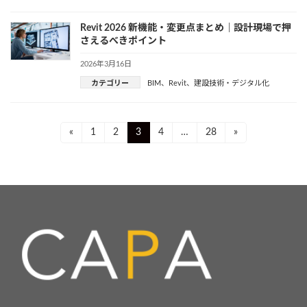
Revit 2026 新機能・変更点まとめ｜設計現場で押
さえるべきポイント
2026年3月16日
カテゴリー
BIM
、
Revit
、
建設技術・デジタル化
投
Page
Page
Page
Page
Page
«
1
2
3
4
…
28
»
稿
ナ
ビ
ゲ
ー
シ
ョ