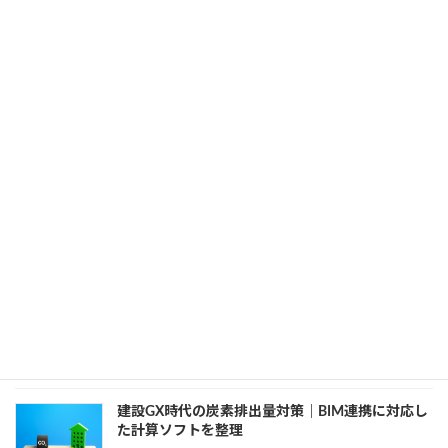
図面運用ルールの作り方｜AutoCAD標準化から
BIM審査対応まで整理
2026年4月7日
カテゴリー
AutoCAD
、
BIM
【2026年最新】BIM用ノートPCおすすめ10選｜推
奨スペックと失敗しない選び方
2026年3月31日
カテゴリー
BIM
、
開発知識
Revitのファミリで共有パラメータを設定する方法
｜初心者向けに基本から解説
2026年3月27日
カテゴリー
Revit
、
業務効率化
建設GX時代の炭素排出量対策｜BIM連携に対応し
た計算ソフトを整理