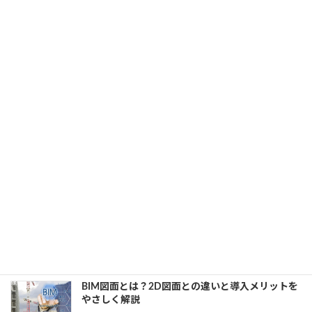
3DCAD用PCを買う前に知っておきたい！メモリ
vs グラフィックカード｜どちらを優先するべきか
2025年4月30日
カテゴリー
3D CAD
、
BIM
、
CAD
CAD業務が快適に！ワークステーションの選定で
押さえるべきポイント
2025年4月24日
カテゴリー
3D CAD
、
BIM
、
CAD
ST-Bridgeとは？BIMのデータ連携を変える中立フ
ォーマットを解説
2025年4月17日
カテゴリー
BIM
、
建設・製造業界
BIM図面とは？2D図面との違いと導入メリットを
やさしく解説