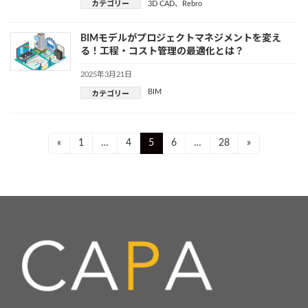
カテゴリー
3D CAD
、
Rebro
BIMモデルがプロジェクトマネジメントを変え
る！工程・コスト管理の最適化とは？
2025年3月21日
BIM
カテゴリー
投
Page
Page
Page
Page
Page
«
1
…
4
5
6
…
28
»
稿
ナ
ビ
ゲ
ー
シ
ョ