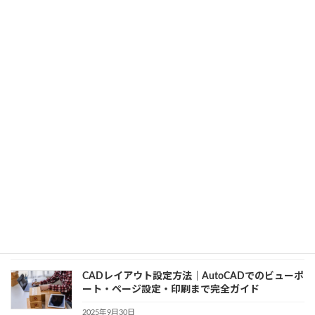
ット機能で簡単に解決
2025年10月7日
カテゴリー
AutoCAD
、
未分類
、
開発知識
AutoCAD文字スタイルのトラブル解決ガイド｜フ
ォントが崩れる・変わらないときの対処法
2025年10月6日
カテゴリー
AutoCAD
、
開発知識
AutoCAD初心者向け｜図面でグラスウールを表現
する基本と描き方
2025年10月1日
カテゴリー
AutoCAD
、
初心者向け
CADレイアウト設定方法｜AutoCADでのビューポ
ート・ページ設定・印刷まで完全ガイド
2025年9月30日