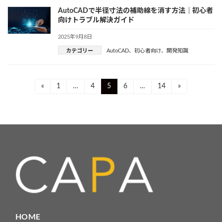
AutoCADで半径寸法の補助線を消す方法｜初心者
向けトラブル解決ガイド
2025年9月8日
カテゴリー
AutoCAD
、
初心者向け
、
開発知識
投
Page
Page
Page
Page
Page
«
1
…
4
5
6
…
14
»
稿
ナ
ビ
ゲ
ー
シ
ョ
HOME
ン