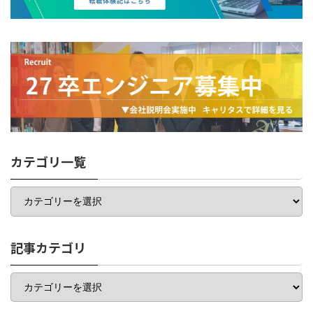
カテゴリ一覧
カ
テ
ゴ
リ
一
記事カテゴリ
覧
記
事
カ