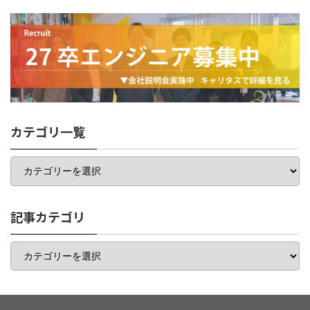
カテゴリ一覧
カ
テ
ゴ
リ
一
記事カテゴリ
覧
記
事
カ
テ
ゴ