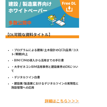
【DL可能な資料タイトル】
・プログラムによる建築/土木設計のQCD(品質/コス
ト/期間)向上
・BIM/CIMの導入から活用までの手引書
・大手ゼネコンBIM活用事例と建設業界のDXについ
て
・デジタルツイン白書
・建設業/製造業におけるデジタルツインの実現性と
施設管理への応用
詳細はこちら＞＞＞