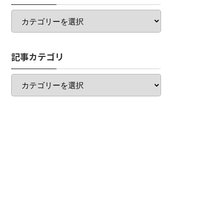
カ
テ
ゴ
リ
記事カテゴリ
一
覧
記
事
カ
テ
ゴ
リ