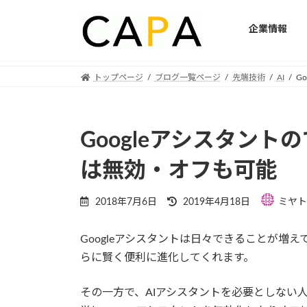
企業情報
Skip
Skip
トップページ
ブログ一覧ページ
先端技術
AI
G
to
to
the
the
content
Navigation
Googleアシスタン
は無効・オフも可能
Last
2018年7月6日
2019年4月18日
ミヤト
updated
:
Googleアシスタントは日々できることが増
らに賢く便利に進化してくれます。
その一方で、AIアシスタントを必要としない