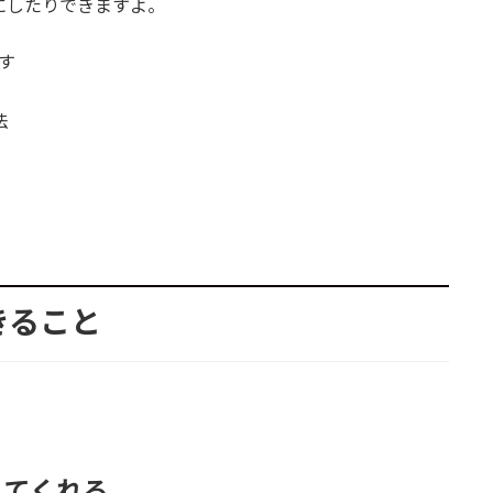
フにしたりできますよ。
す
法
きること
してくれる