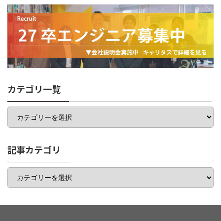
カテゴリ一覧
カ
テ
ゴ
リ
一
記事カテゴリ
覧
記
事
カ
テ
ゴ
リ