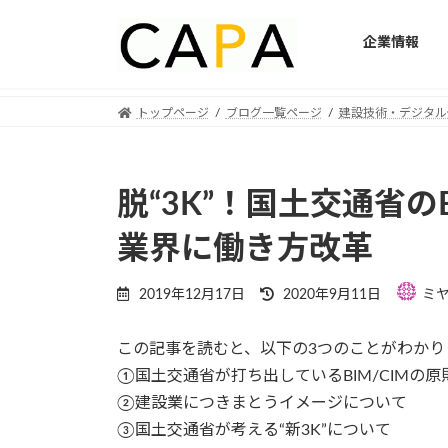
企業情報
Skip
Skip
トップページ
ブログ一覧ページ
建設技術・デジタル
to
to
the
the
content
Navigation
脱“3K”！国土交通省の
業界に働き方改革
Last
2019年12月17日
2020年9月11日
ミ
updated
:
この記事を読むと、以下の3つのことがわかり
①国土交通省が打ち出しているBIM/CIMの
②建設業につきまとうイメージについて
③国土交通省が考える“新3K”について