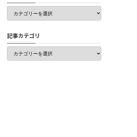
カ
テ
ゴ
リ
記事カテゴリ
一
覧
記
事
カ
テ
ゴ
リ