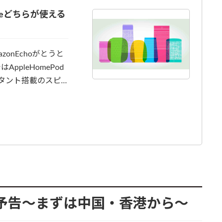
Homeどちらが使える
zonEchoがとうと
pleHomePod
タント搭載のスピ…
を予告〜まずは中国・香港から〜