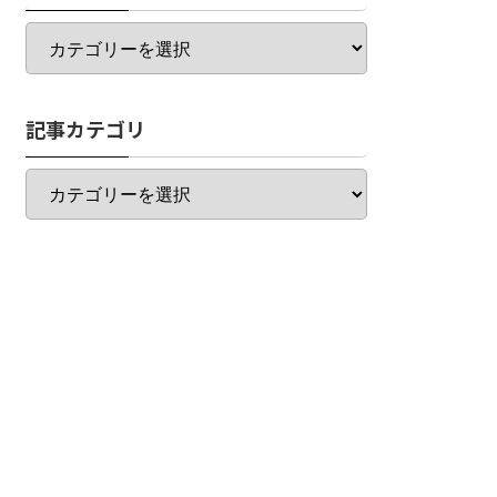
カ
テ
ゴ
リ
記事カテゴリ
一
覧
記
事
カ
テ
ゴ
リ