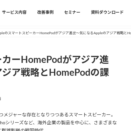
サービス内容
改善事例
セミナー
資料ダウンロード
ppleのスマートスピーカーHomePodがアジア進出〜気になるAppleのアジア戦略とHo
ーカーHomePodがアジア進
アジア戦略とHomePodの課
i
しずつメジャーな存在となりつつあるスマートスピーカー。
zonのEchoシリーズなど、海外企業の製品を中心に、さまざまな
に群雄割拠の戦国時代。