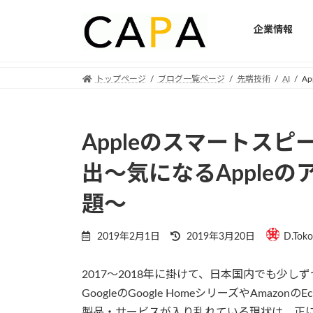
企業情報
Skip
Skip
トップページ
ブログ一覧ページ
先端技術
AI
A
to
to
the
the
content
Navigation
Appleのスマートスピ
出〜気になるAppleの
題〜
Last
2019年2月1日
2019年3月20日
D.Toko
updated
:
2017〜2018年に掛けて、日本国内でも少
GoogleのGoogle HomeシリーズやAma
製品・サービスが入り乱れている現状は、正