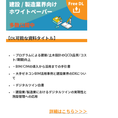
【DL可能な資料タイトル】
・プログラムによる建築/土木設計のQCD(品質/コス
ト/期間)向上
・BIM/CIMの導入から活用までの手引書
・大手ゼネコンBIM活用事例と建設業界のDXについ
て
・デジタルツイン白書
・建設業/製造業におけるデジタルツインの実現性と
施設管理への応用
詳細はこちら＞＞＞