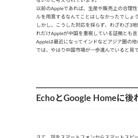
ないかと考えられています。
以前のAppleであれば、生産や販売上の合理
ルを用意するなんてことはしなかったでしょ
しかし、こうした対応を採らず、わざわざ3
れだけAppleが中国を重視している証拠とも
Appleは最近になってインドなどアジア圏
では、やはり中国市場が一歩進んでいると見
EchoとGoogle Homeに
さて、話をスマートフォンからスマートスピ