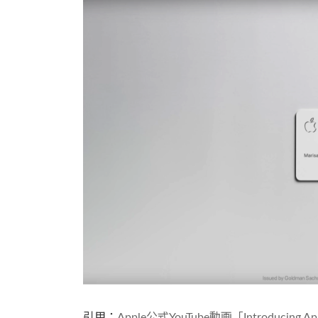
引用：
Apple公式YouTube動画「Introducing Ap