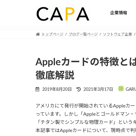
企業情報
Skip
Skip
トップページ
ブログ一覧ページ
ソフトウェア企業
to
to
the
the
content
Navigation
Appleカードの特徴
徹底解説
Last
2019年8月20日
2021年3月17日
GAR
updated
:
アメリカにて発行が開始されているApple
っています。しかし「Appleとゴールドマ
「チタン製でシンプルな物理カード」という
本記事ではAppleカードについて、現時点