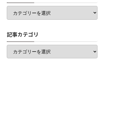
カ
テ
ゴ
リ
記事カテゴリ
一
覧
記
事
カ
テ
ゴ
リ