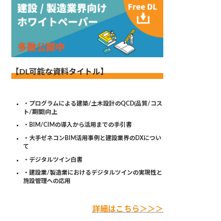
【DL可能な資料タイトル】
・プログラムによる建築/土木設計のQCD(品質/コス
ト/期間)向上
・BIM/CIMの導入から活用までの手引書
・大手ゼネコンBIM活用事例と建設業界のDXについ
て
・デジタルツイン白書
・建設業/製造業におけるデジタルツインの実現性と
施設管理への応用
詳細はこちら＞＞＞