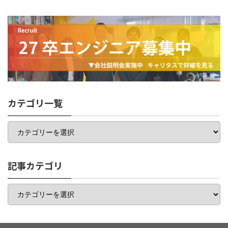
カテゴリ一覧
カ
テ
ゴ
リ
一
記事カテゴリ
覧
記
事
カ
テ
ゴ