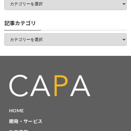
テ
ゴ
リ
一
記事カテゴリ
覧
記
事
カ
テ
ゴ
リ
HOME
開発・サービス