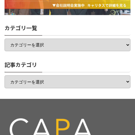
カテゴリ一覧
カ
テ
ゴ
リ
一
記事カテゴリ
覧
記
事
カ
テ
ゴ
リ