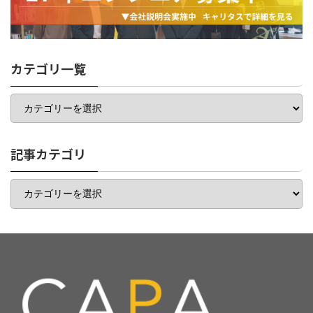
カテゴリ一覧
カ
テ
ゴ
リ
一
記事カテゴリ
覧
記
事
カ
テ
ゴ
リ