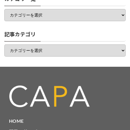
カ
テ
ゴ
リ
一
記事カテゴリ
覧
記
事
カ
テ
ゴ
リ
HOME