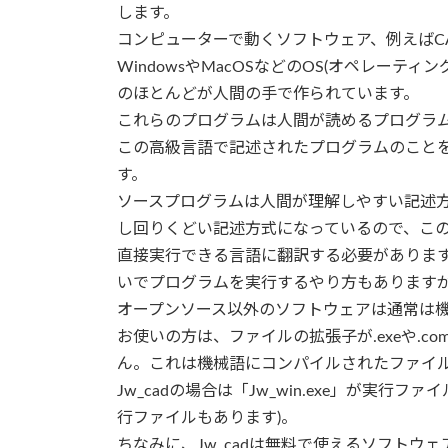
します。
コンピューターで動くソフトウェア、例えばC
WindowsやMacOSなどのOS(オペレー
のほとんどが人間の手で作られています。
これらのプログラムは人間が読めるプログラム
この高級言語で記述されたプログラムのことを
す。
ソースプログラムは人間が理解しやすい記述
し回りくどい記述方式になっているので、こ
直接実行できる言語に翻訳する必要があります
いでプログラムを実行するやり方もありますが
オープンソース以外のソフトウェアは通常は機械
お使いの方は、ファイルの拡張子が.exeや.
ん。これは機械語にコンパイルされたファイルで
Jw_cadの場合は「Jw_win.exe」が実行
行ファイルもあります)。
ちなみに、Jw_cadは無料で使えるソフト