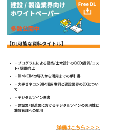
【DL可能な資料タイトル】
・プログラムによる建築/土木設計のQCD(品質/コス
ト/期間)向上
・BIM/CIMの導入から活用までの手引書
・大手ゼネコンBIM活用事例と建設業界のDXについ
て
・デジタルツイン白書
・建設業/製造業におけるデジタルツインの実現性と
施設管理への応用
詳細はこちら＞＞＞