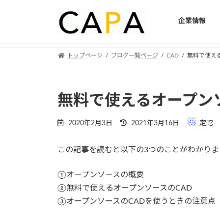
企業情報
Skip
Skip
トップページ
ブログ一覧ページ
CAD
無料で使え
to
to
the
the
content
Navigation
無料で使えるオープン
Last
2020年2月3日
2021年3月16日
定蛇
updated
:
この記事を読むと以下の3つのことがわかりま
①オープンソースの概要
②無料で使えるオープンソースのCAD
③オープンソースのCADを使うときの注意点