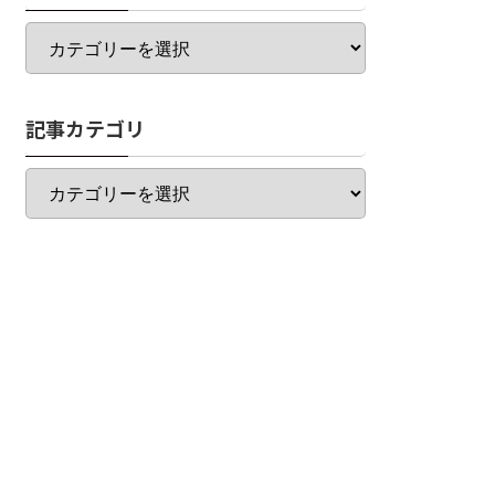
カ
テ
ゴ
リ
記事カテゴリ
一
覧
記
事
カ
テ
ゴ
リ