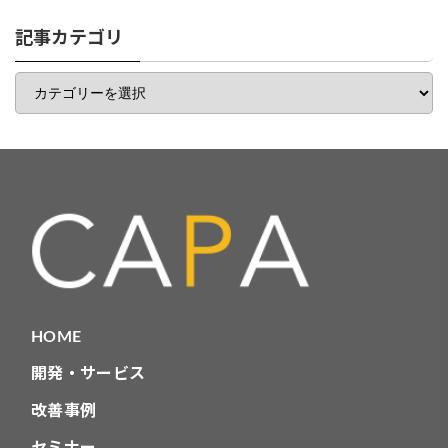
リ
一
記事カテゴリ
覧
記
事
カ
テ
ゴ
リ
HOME
開発・サービス
改善事例