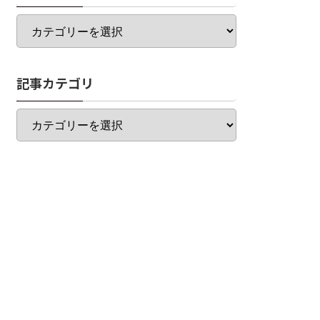
カ
テ
ゴ
リ
記事カテゴリ
一
覧
記
事
カ
テ
ゴ
リ