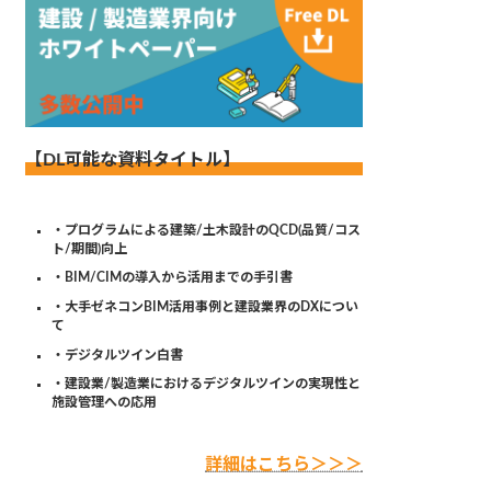
【DL可能な資料タイトル】
・プログラムによる建築/土木設計のQCD(品質/コス
ト/期間)向上
・BIM/CIMの導入から活用までの手引書
・大手ゼネコンBIM活用事例と建設業界のDXについ
て
・デジタルツイン白書
・建設業/製造業におけるデジタルツインの実現性と
施設管理への応用
詳細はこちら＞＞＞