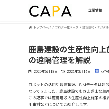
企業情報
Skip
Skip
トップページ
ブログ一覧ページ
建設技術・デジタル
to
to
the
the
content
Navigation
鹿島建設の生産性向上
の遠隔管理を解説
Last
2020年5月18日
2021年3月16日
xxYA
updated
:
ロボットの活用や遠隔管理、BIMデータは建
なってきました。鹿島建設でもさまざまな生
この記事では鹿島建設の生産性向上施策の概要
用事例などについてご紹介します。