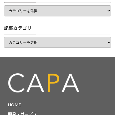
カ
テ
ゴ
リ
一
記事カテゴリ
覧
記
事
カ
テ
ゴ
リ
HOME
開発・サービス