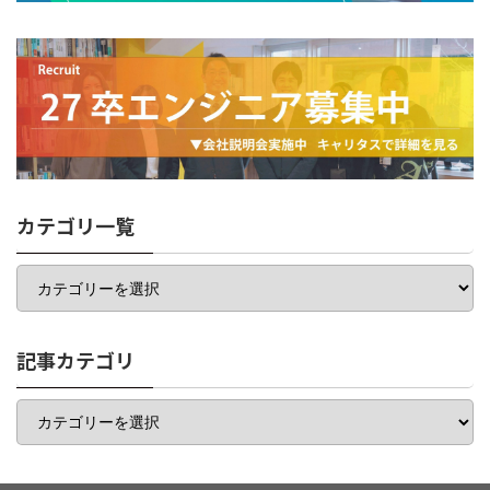
カテゴリ一覧
カ
テ
ゴ
リ
一
記事カテゴリ
覧
記
事
カ
テ