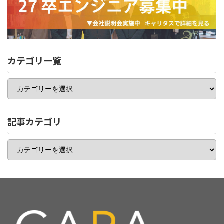
カテゴリ一覧
カ
テ
ゴ
リ
一
記事カテゴリ
覧
記
事
カ
テ
ゴ
リ