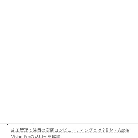
AutoCADアップデート時の互換性を解説｜DWG・旧バージョ
ン・動作環境の確認ポイント
PythonでCADを自動化する方法とは？対応ソフト・活用例・主
要ライブラリを解説
3D都市モデルは土木設計にどう活用できる？PLATEAUの特徴
と活用例を解説
施工管理で注目の空間コンピューティングとは？BIM・Apple
Vision Proの活用例を解説