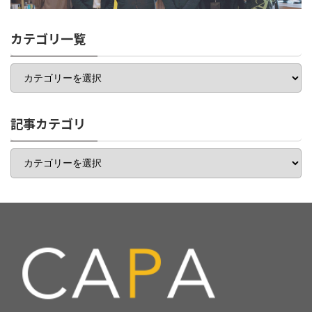
カテゴリ一覧
カ
テ
ゴ
リ
一
記事カテゴリ
覧
記
事
カ
テ
ゴ
リ