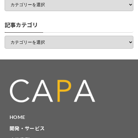
テ
ゴ
リ
一
記事カテゴリ
覧
記
事
カ
テ
ゴ
リ
HOME
開発・サービス