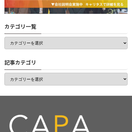
カテゴリ一覧
カ
テ
ゴ
リ
一
記事カテゴリ
覧
記
事
カ
テ
ゴ
リ