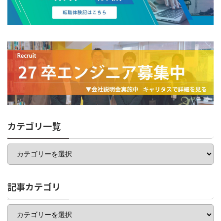
カテゴリ一覧
カ
テ
ゴ
リ
一
記事カテゴリ
覧
記
事