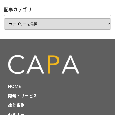
リ
一
記事カテゴリ
覧
記
事
カ
テ
ゴ
リ
HOME
開発・サービス
改善事例