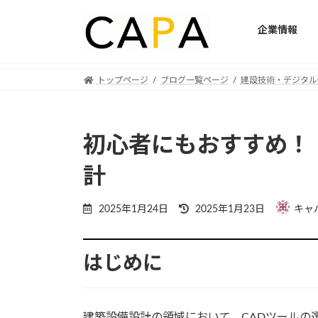
企業情報
Skip
Skip
トップページ
ブログ一覧ページ
建設技術・デジタル
to
to
the
the
content
Navigation
初心者にもおすすめ！ 
計
Last
2025年1月24日
2025年1月23日
キャ
updated
:
はじめに
建築設備設計の領域において、CADツールの