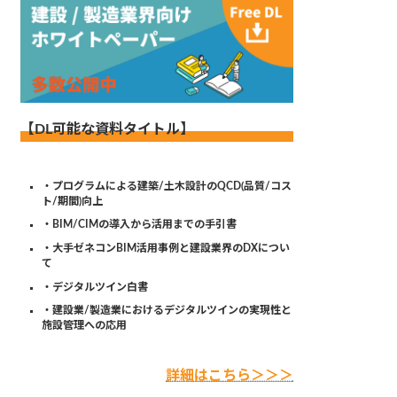
【DL可能な資料タイトル】
・プログラムによる建築/土木設計のQCD(品質/コス
ト/期間)向上
・BIM/CIMの導入から活用までの手引書
・大手ゼネコンBIM活用事例と建設業界のDXについ
て
・デジタルツイン白書
・建設業/製造業におけるデジタルツインの実現性と
施設管理への応用
詳細はこちら＞＞＞