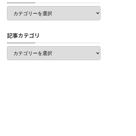
カ
テ
ゴ
リ
記事カテゴリ
一
覧
記
事
カ
テ
ゴ
リ