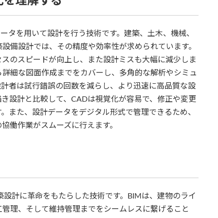
化を理解する
）は、コンピュータを用いて設計を行う技術です。建築、土木、機械、
築設備設計では、その精度や効率性が求められています。
セスのスピードが向上し、また設計ミスも大幅に減少しま
ら詳細な図面作成までをカバーし、多角的な解析やシミュ
設計者は試行錯誤の回数を減らし、より迅速に高品質な設
き設計と比較して、CADは視覚化が容易で、修正や変更
す。また、設計データをデジタル形式で管理できるため、
の協働作業がスムーズに行えます。
eling）は、建築設計に革命をもたらした技術です。BIMは、建物のライ
工管理、そして維持管理までをシームレスに繋げること