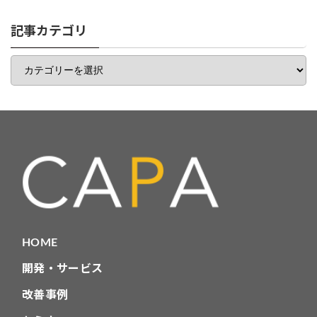
リ
一
記事カテゴリ
覧
記
事
カ
テ
ゴ
リ
HOME
開発・サービス
改善事例