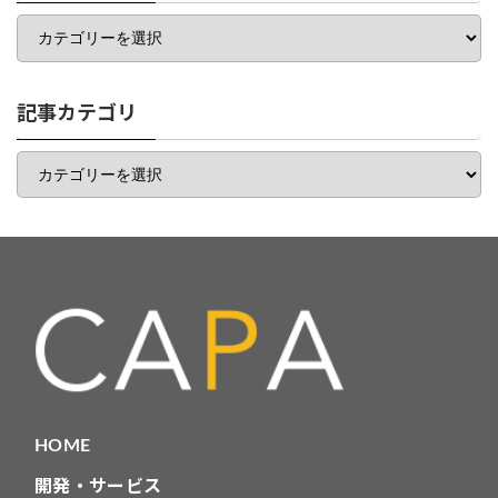
カ
テ
ゴ
リ
一
記事カテゴリ
覧
記
事
カ
テ
ゴ
リ
HOME
開発・サービス