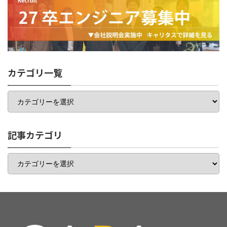
カテゴリ一覧
カ
テ
ゴ
リ
一
記事カテゴリ
覧
記
事
カ
テ
ゴ
リ