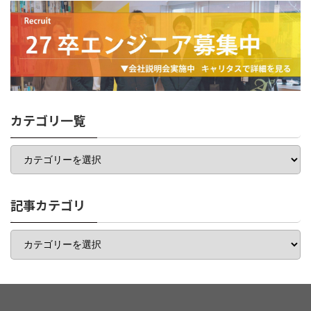
カテゴリ一覧
カ
テ
ゴ
リ
一
記事カテゴリ
覧
記
事
カ
テ
ゴ
リ