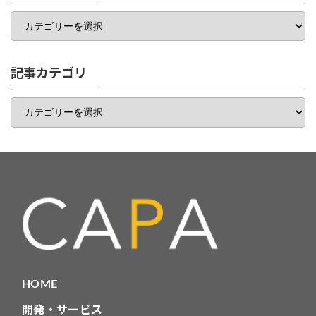
カ
テ
ゴ
リ
一
記事カテゴリ
覧
記
事
カ
テ
ゴ
リ
HOME
開発・サービス