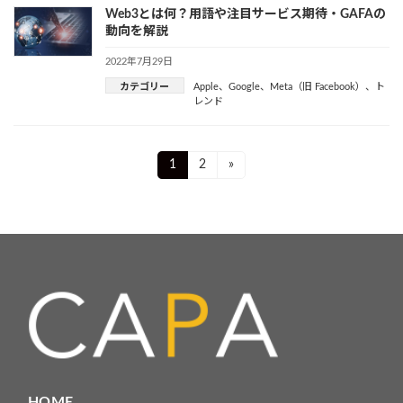
Web3とは何？用語や注目サービス期待・GAFAの
動向を解説
2022年7月29日
カテゴリー
Apple
、
Google
、
Meta（旧 Facebook）
、
ト
レンド
投
Page
Page
1
2
»
稿
ナ
ビ
ゲ
ー
シ
ョ
HOME