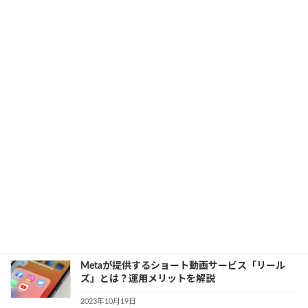
AI「ImageBind」とは？その真価に迫る
2023年11月2日
カテゴリー
AI
、
Meta（旧 Facebook）
Metaの「LIama2」が日本語化。東大発のAIスター
トアップが開発・公開！
2023年10月31日
カテゴリー
AI
、
Meta（旧 Facebook）
Meta独自開発のAI半導体「MTIA」とは？開発の
背景や特徴を解説
2023年10月25日
カテゴリー
AI
、
Meta（旧 Facebook）
Metaが提供するショート動画サービス「リール
ズ」とは？運用メリットを解説
2023年10月19日