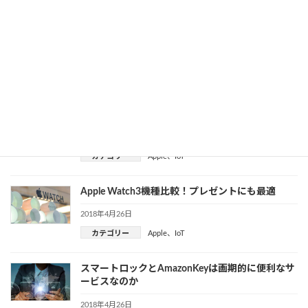
ARマーカー搭載でiPhoneはVRを飛び越えていく
のか
2018年5月8日
カテゴリー
Apple
、
IoT
、
VR
、
トレンド
細かすぎて伝わらないMac製品の良いところ〜
AirMac Express編〜
2018年5月8日
カテゴリー
Apple
、
IoT
Apple Watch3機種比較！プレゼントにも最適
2018年4月26日
カテゴリー
Apple
、
IoT
スマートロックとAmazonKeyは画期的に便利なサ
ービスなのか
2018年4月26日