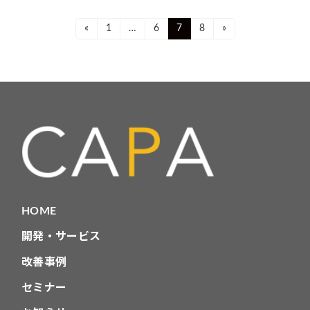
投
Page
Page
Page
Page
«
1
…
6
7
8
»
稿
ナ
ビ
ゲ
ー
シ
ョ
HOME
ン
開発・サービス
改善事例
セミナー