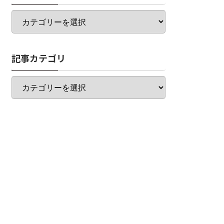
カ
テ
ゴ
リ
記事カテゴリ
一
覧
記
事
カ
テ
ゴ
リ