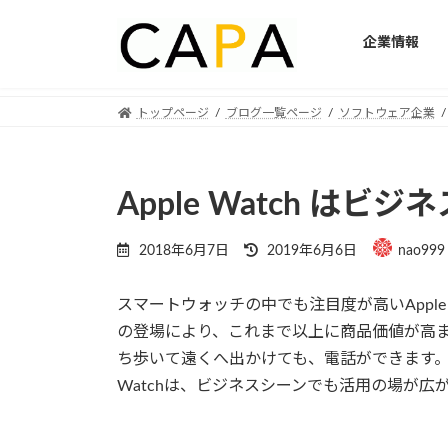
企業情報
Skip
Skip
トップページ
ブログ一覧ページ
ソフトウェア企業
to
to
the
the
content
Navigation
Apple Watch は
Last
2018年6月7日
2019年6月6日
nao999
updated
:
スマートウォッチの中でも注目度が高いApple Wat
の登場により、これまで以上に商品価値が高まりま
ち歩いて遠くへ出かけても、電話ができます。
Watchは、ビジネスシーンでも活用の場が広