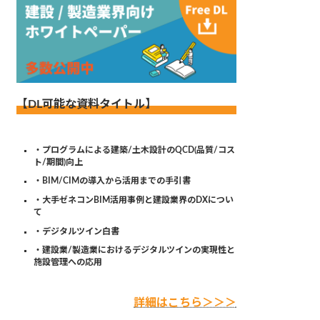
【DL可能な資料タイトル】
・プログラムによる建築/土木設計のQCD(品質/コス
ト/期間)向上
・BIM/CIMの導入から活用までの手引書
・大手ゼネコンBIM活用事例と建設業界のDXについ
て
・デジタルツイン白書
・建設業/製造業におけるデジタルツインの実現性と
施設管理への応用
詳細はこちら＞＞＞